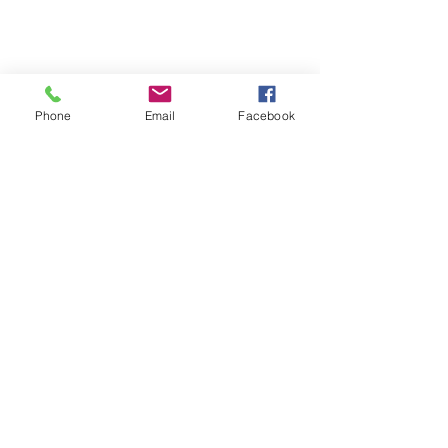
Phone
Email
Facebook
Pour en savoir plus..
D'innov
Accompagnement en innovation
2 Route de Bergues
contact@d-innov.fr
59210 Coudekerque-Branche
France
© 2018 par D'Innov